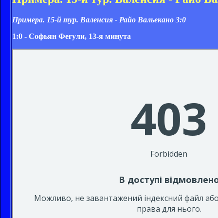
Примера. 15-й тур. Валенсия - Райо Вальекано 3:0
1:0 - Софьян Фегули, 13-я минута