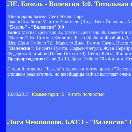
ЛЕ. Базель - Валенсия 3:0. Тотальная
Швейцария. Базель. Сент-Якобс Парк
Главный арбитр: Мартин Аткинсон (Лидс, Вест Йоркшир, А
"Базель" - "Валенсия" 3:0
Голы:
Матиас Дельгадо 35, Матиас Дельгадо 38, Валентин 
"Базель":
Ян Соммер, Филипп Деген (Фабиан Фрай 46), Дав
Шер (Брил Эмболо 72), Марсело Диас, Гастон Сауро, Насер 
"Валенсия":
Висенте Гуаита, Софьян Фегули, Жуан Перейра
Федерико Картабия (Пабло Пьятти 70), Сейду Кейта, Филипп
Предупреждения:
Сере Ди 13, Брил Эмболо 76 - Филипп Се
С одной стороны, "Базель" подошел к матчу против "Валенси
слишком реалистично, но швейцарцы сейчас выглядят очень
10.03.2015 |
Комментарии: 0
|
Читать полностью
Лига Чемпионов. БАТЭ - "Валенсия" 0