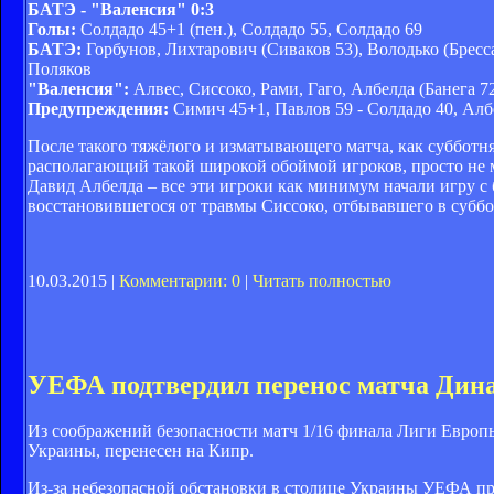
БАТЭ - "Валенсия" 0:3
Голы:
Солдадо 45+1 (пен.), Солдадо 55, Солдадо 69
БАТЭ:
Горбунов, Лихтарович (Сиваков 53), Володько (Бресс
Поляков
"Валенсия":
Алвес, Сиссоко, Рами, Гаго, Албелда (Банега 72
Предупреждения:
Симич 45+1, Павлов 59 - Солдадо 40, Алб
После такого тяжёлого и изматывающего матча, как субботн
располагающий такой широкой обоймой игроков, просто не м
Давид Албелда – все эти игроки как минимум начали игру с 
восстановившегося от травмы Сиссоко, отбывавшего в суббо
10.03.2015 |
Комментарии: 0
|
Читать полностью
УЕФА подтвердил перенос матча Дина
Из соображений безопасности матч 1/16 финала Лиги Европ
Украины, перенесен на Кипр.
Из-за небезопасной обстановки в столице Украины УЕФА при