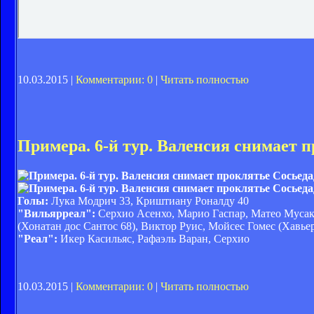
10.03.2015 |
Комментарии: 0
|
Читать полностью
Примера. 6-й тур. Валенсия снимает 
Голы:
Лука Модрич 33, Криштиану Роналду 40
"Вильярреал":
Серхио Асенхо, Марио Гаспар, Матео Мусакк
(Хонатан дос Сантос 68), Виктор Руис, Мойсес Гомес (Хавье
"Реал":
Икер Касильяс, Рафаэль Варан, Серхио
10.03.2015 |
Комментарии: 0
|
Читать полностью