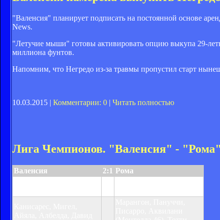
"Валенсия" планирует подписать на постоянной основе арен
News.
"Летучие мыши" готовы активировать опцию выкупа 29-летн
миллиона фунтов.
Напомним, что Негредо из-за травмы пропустил старт нынешн
10.03.2015 |
Комментарии: 0
|
Читать полностью
Лига Чемпионов. "Валенсия" - "Рома"
Валенсия
2:1
Рома
Ангуло 13, Давид Вилья
Тотти 18 (пен.)
29
Марангон, Пануччи,
Канисарес, Мигел,
Писарро, Аквилани
Айяла, Албелда, Давид
(Монтелла 46), Тотти,