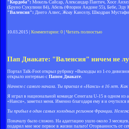
"Кордоба":
Микель Сайсар, Александар Пантич, Хосе Анхель
(Бруно Сукулини 84), Абель (Флорин Андоне 55), Бебе, Эду
"Валенсия":
Диего Алвес, Жоау Канселу, Шкодран Мустафи,
10.03.2015 |
Комментарии: 0
|
Читать полностью
Пап Диакате: "Валенсия" ничем не л
Портал Talk-Foot открыл рубрику «Выходцы из 1-го дивизио
открыло интервью с
Папом Диакате
.
Начнем с самого начала. Ты приехал в «Нанси» в 16 лет. Ка
Я играл в национальной команде Сенегала U-15 в одном из 
«Нанси», заметил меня. Именно благодаря ему я и очутился 
Ты прибыл в один самых холодных регионов Франции. Нелег
Поначалу было сложно. На адаптацию ушло около 3 месяцев. 
подарил мне мое первое в жизни пальто! Оторванность от се