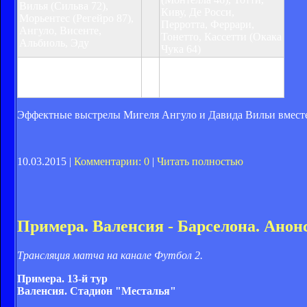
Вилья (Сильва 72),
Киву, Де Росси,
Морьентес (Регейро 87),
Перротта, Феррари,
Ангуло, Висенте,
Тонетто, Кассетти (Окака
Альбиоль, Эду
Чука 64)
Предупреждения:
Предупреждения:
Айяло
Феррари 74, Де Росси 80,
18, Албелда 36
Писарро 90
Эффектные выстрелы Мигеля Ангуло и Давида Вильи вместе
10.03.2015 |
Комментарии: 0
|
Читать полностью
Примера. Валенсия - Барселона. Анон
Трансляция матча на канале Футбол 2.
Примера. 13-й тур
Валенсия. Стадион "Месталья"